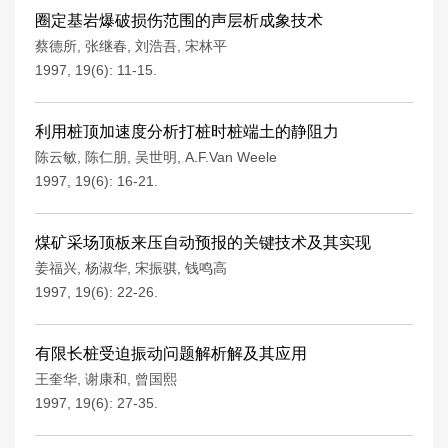
圈定基岩爆破损伤范围的声层析成象技术
蔡德所
,
张继春
,
刘浩吾
,
宋林平
1997, 19(6): 11-15.
利用桩顶加速度分析打桩时桩端土的静阻力
陈云敏
,
陈仁朋
,
吴世明
,
A.F.Van Weele
1997, 19(6): 16-21.
煤矿采场顶板来压自动预报的关键技术及其实现
姜福兴
,
杨淑华
,
宋振骐
,
钱鸣高
1997, 19(6): 22-26.
有限长桩受迫振动问题解析解及其应用
王奎华
,
谢康和
,
曾国熙
1997, 19(6): 27-35.