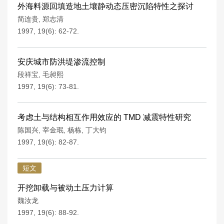
外海料源回填造地土壤静动态压密沉陷特性之探讨
简连贵
,
郑志清
1997, 19(6): 62-72.
安庆城市防洪堤渗流控制
段祥宝
,
毛昶熙
1997, 19(6): 73-81.
考虑土与结构相互作用效应的 TMD 减震特性研究
陈国兴
,
宰金珉
,
杨栋
,
丁大钧
1997, 19(6): 82-87.
短文
开挖卸载与被动土压力计算
魏汝龙
1997, 19(6): 88-92.