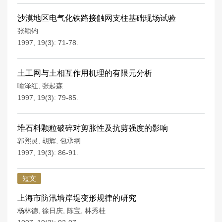
沙漠地区电气化铁路接触网支柱基础现场试验
张颖钧
1997, 19(3): 71-78.
土工网与土相互作用机理的有限元分析
喻泽红
,
张起森
1997, 19(3): 79-85.
堆石料颗粒破碎对剪胀性及抗剪强度的影响
郭熙灵
,
胡辉
,
包承纲
1997, 19(3): 86-91.
短文
上海市防汛墙岸堤变形规律的研究
杨林德
,
徐日庆
,
陈宝
,
林秀桂