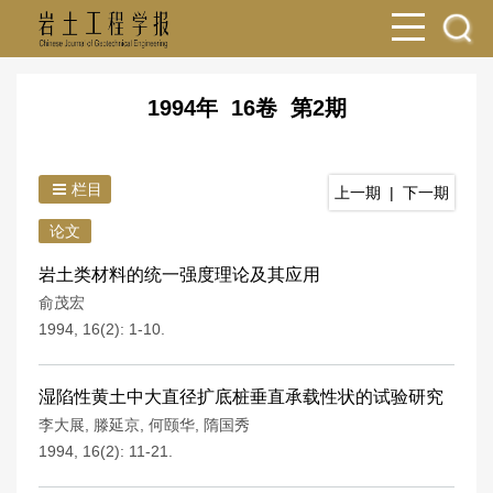
1994年 16卷 第2期
栏目
上一期
|
下一期
论文
岩土类材料的统一强度理论及其应用
俞茂宏
1994, 16(2): 1-10.
湿陷性黄土中大直径扩底桩垂直承载性状的试验研究
李大展
,
滕延京
,
何颐华
,
隋国秀
1994, 16(2): 11-21.