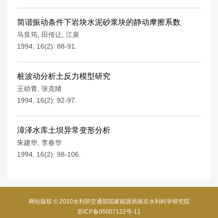
简谐振动条件下岩块水泥砂浆块的静动摩擦系数
马良筠
,
田传让
,
江泉
1994, 16(2): 88-91.
桩波动分析土反力模型研究
王幼青
,
张克绪
1994, 16(2): 92-97.
漳泽水库土坝异常变形分析
朱建华
,
李春华
1994, 16(2): 98-106.
网站版权 © 2010水利部交通部国家能源局南京水利科学研究院
苏ICP备05007122号-11