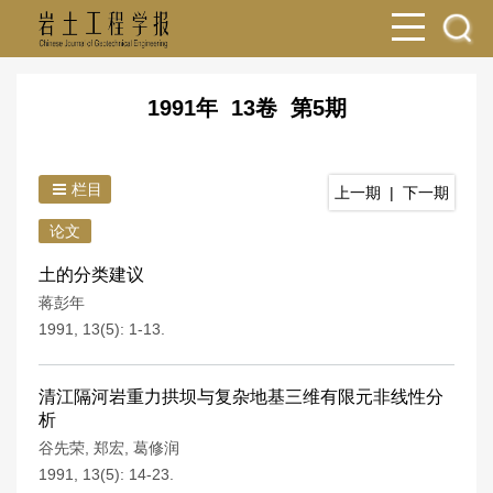
1991年 13卷 第5期
栏目
上一期
|
下一期
论文
土的分类建议
蒋彭年
1991, 13(5): 1-13.
清江隔河岩重力拱坝与复杂地基三维有限元非线性分
析
谷先荣
,
郑宏
,
葛修润
1991, 13(5): 14-23.