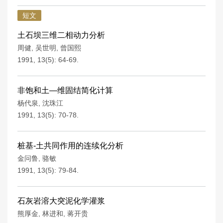
短文
土石坝三维二相动力分析
周健
,
吴世明
,
曾国熙
1991, 13(5): 64-69.
非饱和土—维固结简化计算
杨代泉
,
沈珠江
1991, 13(5): 70-78.
桩基-土共同作用的连续化分析
金问鲁
,
骆敏
1991, 13(5): 79-84.
石灰岩溶大突泥化学灌浆
熊厚金
,
林进和
,
蒋开贵