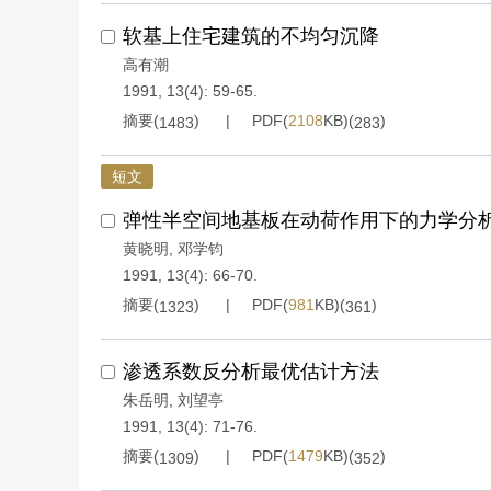
软基上住宅建筑的不均匀沉降
高有潮
1991, 13(4): 59-65.
摘要(
)
PDF(
2108
KB)(
)
1483
283
短文
弹性半空间地基板在动荷作用下的力学分
黄晓明
,
邓学钧
1991, 13(4): 66-70.
摘要(
)
PDF(
981
KB)(
)
1323
361
渗透系数反分析最优估计方法
朱岳明
,
刘望亭
1991, 13(4): 71-76.
摘要(
)
PDF(
1479
KB)(
)
1309
352