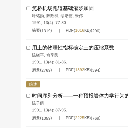
笕桥机场跑道基础灌浆加固
叶铭勋
,
薛政群
,
缪培德
,
朱伟
1991, 13(4): 77-80.
摘要(
)
PDF(
1016
KB)(
)
1319
296
用土的物理性指标确定土的压缩系数
陈晓平
,
俞季民
1991, 13(4): 81-86.
摘要(
)
PDF(
1392
KB)(
)
2769
394
综述
时间序列分析——一种预报岩体力学行为
陈子荫
1991, 13(4): 87-95.
摘要(
)
PDF(
2225
KB)(
)
1359
769