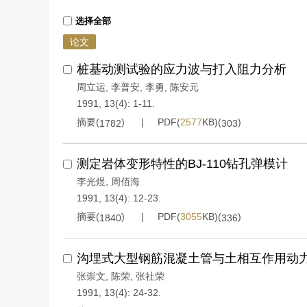
选择全部
论文
桩基动测试验的应力波与打入阻力分析
周立运
,
李普安
,
李勇
,
陈安元
1991, 13(4): 1-11.
摘要(
)
PDF(
2577
KB)(
)
1782
303
测定岩体变形特性的BJ-110钻孔弹模计
李光煜
,
周佰海
1991, 13(4): 12-23.
摘要(
)
PDF(
3055
KB)(
)
1840
336
沟埋式大型钢筋混凝土管与土相互作用动
张崇文
,
陈荣
,
张社荣
1991, 13(4): 24-32.