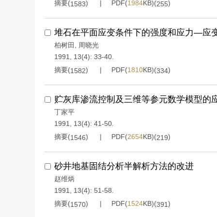
摘要(
)
PDF(
1984
KB)(
)
1583
255
堆石在平面应变条件下的强度和应力—应
柏树田
,
周晓光
1991, 13(4): 33-40.
摘要(
)
PDF(
1810
KB)(
)
1582
334
贮灰库渗流控制及三维等参元数学模型的
丁家平
1991, 13(4): 41-50.
摘要(
)
PDF(
2654
KB)(
)
1546
219
砂井地基固结分析半解析方法的改进
赵维炳
1991, 13(4): 51-58.
摘要(
)
PDF(
1524
KB)(
)
1570
391