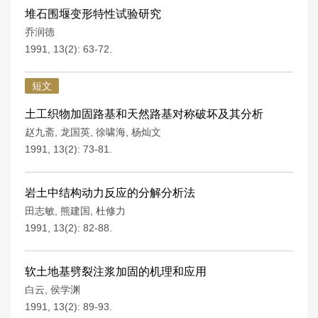
堆石围堰变形特性试验研究
乔润德
1991, 13(2): 63-72.
短文
土工织物加固路基和天然路基对称破坏及其分析
赵九斋
,
龙国英
,
徐啸海
,
杨灿文
1991, 13(2): 73-81.
岩土中结构动力反应的分解分析法
田志敏
,
熊建国
,
杜修力
1991, 13(2): 82-88.
软土地基劈裂注浆加固的机理和应用
白云
,
侯学渊
1991, 13(2): 89-93.