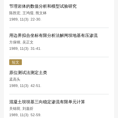
节理岩体的数值分析和模型试验研究
陈胜宏
,
王鸿儒
,
熊文林
1989, 11(3): 22-30.
用边界拟合坐标有限分析法解闸坝地基有压渗流
方保镕
,
吴正文
1989, 11(3): 31-41.
短文
原位测试法测定土类
孟高头
1989, 11(3): 42-51.
混凝土坝坝基三向稳定渗流有限单元计算
关锦荷
,
刘嘉炘
1989, 11(3): 52-59.