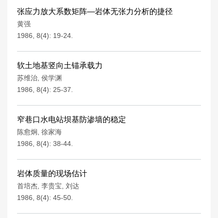
张应力放大系数矩阵—岩体无张力分析的捷径
黄强
1986, 8(4): 19-24.
软土地基竖向土锚承载力
苏维治
,
侯学渊
1986, 8(4): 25-37.
窄巷口水电站坝基防渗墙的稳定
陈愈炯
,
徐家海
1986, 8(4): 38-44.
岩体质量的现场估计
首培杰
,
李贵宝
,
刘达
1986, 8(4): 45-50.