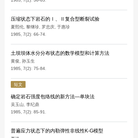
1985, 7(2): 56-65.
压缩状态下岩石的Ⅰ、Ⅱ复合型断裂试验
夏熙伦
,
黎继珍
,
罗忠庆
,
于惠珍
1985, 7(2): 66-74.
土坝坝体水分分布状态的数学模型和计算方法
黄俊
,
孙玉生
1985, 7(2): 75-84.
短文
确定岩石强度包络线的新方法—单块法
吴玉山
,
李纪鼎
1985, 7(2): 85-91.
普遍应力状态下的内勒弹性非线性K-G模型