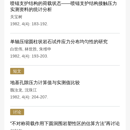
喷锚支护结构的荷载状态——喷锚支护结构接触压力
实测资料的统计分析
关宝树
1982, 4(4): 183-192.
单轴压缩圆柱状岩石试件应力分布均匀性的研究
白世伟
,
林世胜
,
朱维申
1982, 4(4): 193-203.
短文
地基孔隙压力计算值与实测值比较
魏汝龙
,
沈珠江
1982, 4(4): 204-207.
讨论
“不对称荷载作用下圆洞围岩塑性区的估算方法”再讨论