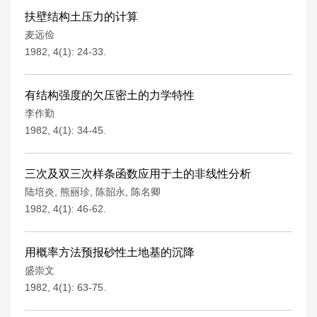
扶壁结构土压力的计算
麦远俭
1982, 4(1): 24-33.
有结构强度的欠压密土的力学特性
李作勤
1982, 4(1): 34-45.
三次及双三次样条函数应用于土的非线性分析
陆培炎
,
熊丽珍
,
陈韶永
,
陈名卿
1982, 4(1): 46-62.
用概率方法预报砂性土地基的沉降
盛崇文
1982, 4(1): 63-75.