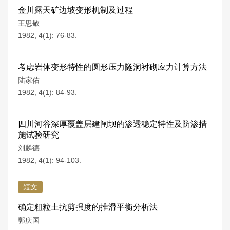
金川露天矿边坡变形机制及过程
王思敬
1982, 4(1): 76-83.
考虑岩体变形特性的圆形压力隧洞衬砌应力计算方法
陆家佑
1982, 4(1): 84-93.
四川河谷深厚覆盖层建闸坝的渗透稳定特性及防渗措
施试验研究
刘麟德
1982, 4(1): 94-103.
短文
确定粗粒土抗剪强度的推滑平衡分析法
郭庆国