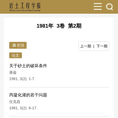
1981年 3卷 第2期
栏目
上一期
|
下一期
论文
关于砂土的破坏条件
唐崙
1981, 3(2): 1-7.
丙凝化灌的若干问题
任克昌
1981, 3(2): 8-17.