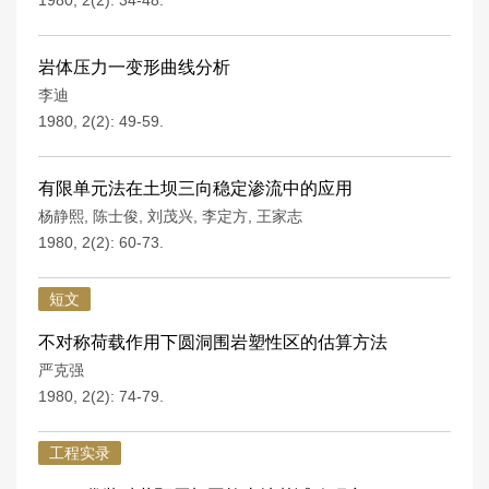
1980, 2(2): 34-48.
岩体压力一变形曲线分析
李迪
1980, 2(2): 49-59.
有限单元法在土坝三向稳定渗流中的应用
杨静熙
,
陈士俊
,
刘茂兴
,
李定方
,
王家志
1980, 2(2): 60-73.
短文
不对称荷载作用下圆洞围岩塑性区的估算方法
严克强
1980, 2(2): 74-79.
工程实录